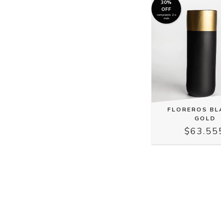
30%
OFF
comprando 2 o
más
FLOREROS BL
GOLD
$63.55