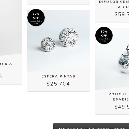
DIFUSOR CRI
& G
$59.
30%
OFF
comprando 2 o
más
30%
OFF
comprando 2 o
más
ACK &
5
ESFERA PINTAS
$25.704
POTICHE 
ENVEJ
$49.