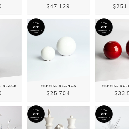
0
$47.129
$251
30%
30%
OFF
OFF
comprando 2 o
comprando 2 o
más
más
A BLACK
ESFERA BLANCA
ESFERA ROJ
0
$25.704
$33.
30%
30%
OFF
OFF
comprando 2 o
comprando 2 o
más
más