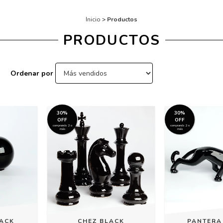
Inicio
>
Productos
PRODUCTOS
Ordenar por
30%
30%
OFF
OFF
comprando 2 o
comprando 2 o
más
más
LACK
CHEZ BLACK
PANTERA