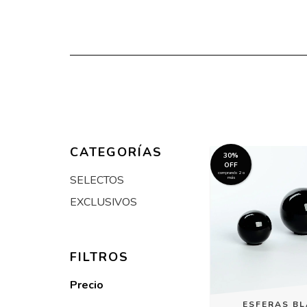
CATEGORÍAS
30%
OFF
comprando 2 o
SELECTOS
más
EXCLUSIVOS
FILTROS
Precio
ESFERAS B