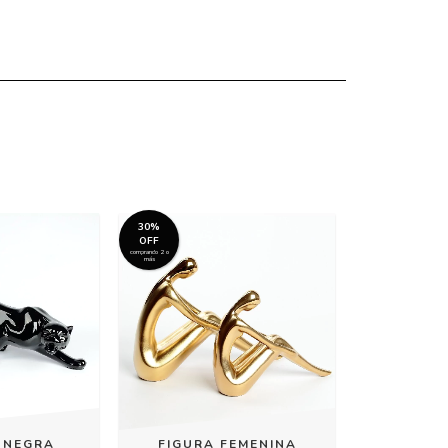
30%
OFF
comprando 2 o
más
 NEGRA
FIGURA FEMENINA