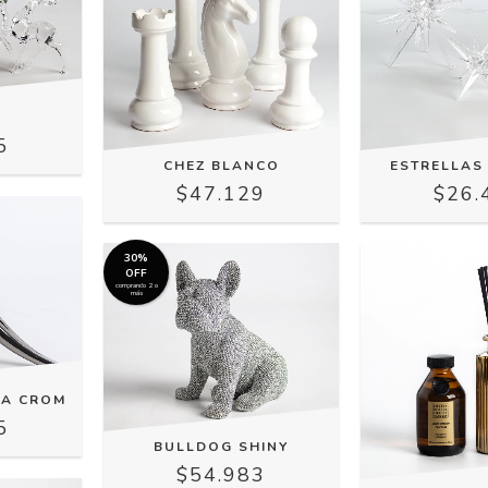
S
5
CHEZ BLANCO
ESTRELLAS
$47.129
$26.
30%
OFF
comprando 2 o
más
NA CROM
5
BULLDOG SHINY
$54.983