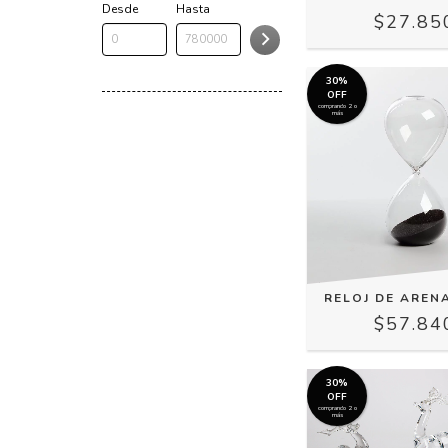
Desde
Hasta
$27.85
30%
OFF
comprando 2 o
más
RELOJ DE AREN
$57.84
30%
OFF
comprando 2 o
más