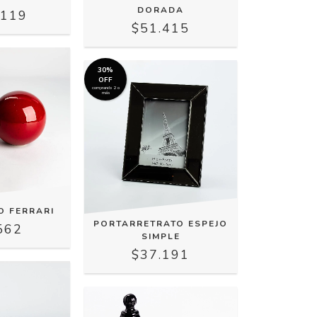
DORADA
.119
$51.415
30%
OFF
comprando 2 o
más
O FERRARI
PORTARRETRATO ESPEJO
562
SIMPLE
$37.191