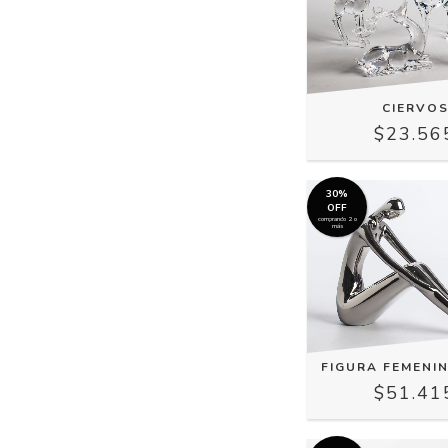
CIERVO
$23.56
30%
OFF
comprando 2 o
más
FIGURA FEMENI
$51.41