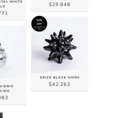
STAL WHITE
$29.848
OLD
771
30%
OFF
comprando 2 o
más
ERIZO BLACK SHINE
$42.263
VIDRIO
ECIDO
983