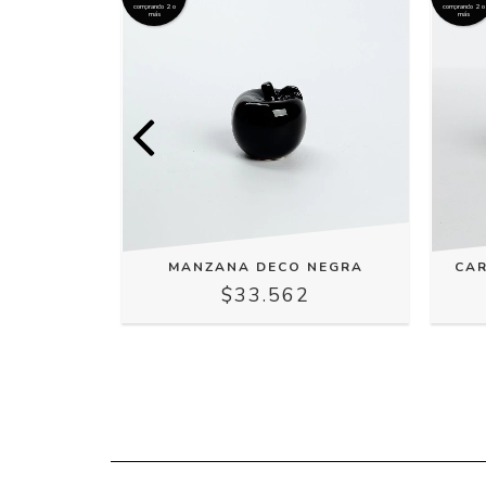
comprando 2 o
comprando 2 o
más
más
CO
MANZANA DECO NEGRA
CAR
8
$33.562