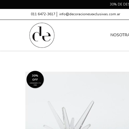
30% DE DE
011 6472-3617
info@decoracionesexclusivas.com.ar
NOSOTR
30%
OFF
comprando 2 o
más