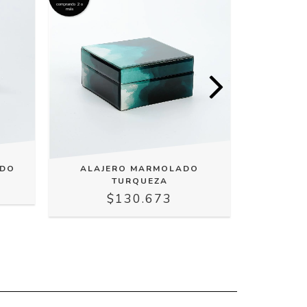
comprando 2 o
comprando 2 o
más
más
ADO
ALAJERO MARMOLADO
FIGURA
TURQUEZA
$130.673