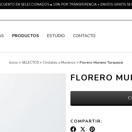
SCUENTO EN SELECCIONADOS ● 10% POR TRANSFERENCIA + ENVÍOS GRATIS S
AS
PRODUCTOS
ESTUDIO
CONTACTO
Inicio
>
SELECTOS
>
Cristales y Muranos
>
Florero Murano Turqueza
FLORERO MU
COMPARTIR: