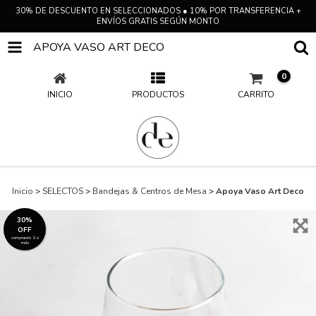
30% DE DESCUENTO EN SELECCIONADOS ● 10% POR TRANSFERENCIA +
ENVÍOS GRATIS SEGÚN MONTO
APOYA VASO ART DECO
0
INICIO
PRODUCTOS
CARRITO
Inicio
>
SELECTOS
>
Bandejas & Centros de Mesa
>
Apoya Vaso Art Deco
30%
OFF
comprando 2 o
más